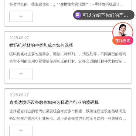
持喷码机的一些主要优势：1. **便携性和灵活性**：- 手持喷码机设计轻
巧，易于携带，可以在不同的地点进行操作，不受固定位置的限制。- 适
+
可以介绍下你们的产品么
合对大型或重型物品、不易搬动的物品进行标识。
2025-06-27
喷码机耗材的种类和成本如何选择
喷码机耗材主要包括墨水、溶剂（稀释剂）、清洗剂等，不同类型的喷码
机和不同的应用场景需要使用相应的耗材。选择合适的耗材种类和控制成
本是确保喷码机高效运行并维持良好打印质量的关键。
+
2025-06-27
鑫美达喷码设备教你如何选择适合行业的喷码机
选择适合行业的喷码机需要综合考虑多个因素，以确保所选设备能够满足
特定的生产需求和行业标准。以下是选择喷码机时应考虑的一些关键点：
1. **应用领域**：首先明确您的产品类型和行业要求。不同的喷码机适用
+
于不同的行业和产品类型，例如食品饮料、医药、化妆品、电子、汽车零