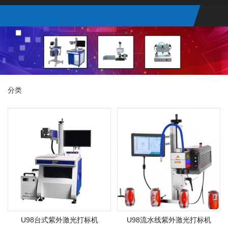
分类
U98台式紫外激光打标机
U98流水线紫外激光打标机