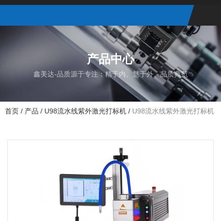
产品中心
鑫美达-品质源于专注：精于内、慧于外、品质典范
首页
/
产品
/
U98流水线紫外激光打标机
/
U98流水线紫外激光打标机